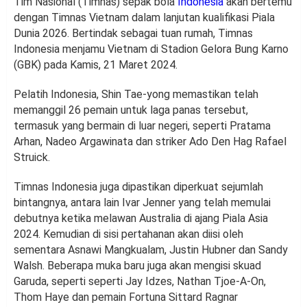
Tim Nasional (Timnas) sepak bola
Indonesia
akan bertemu
dengan Timnas Vietnam dalam lanjutan kualifikasi Piala
Dunia 2026. Bertindak sebagai tuan rumah, Timnas
Indonesia menjamu Vietnam di Stadion Gelora Bung Karno
(GBK) pada Kamis, 21 Maret 2024.
Pelatih Indonesia, Shin Tae-yong memastikan telah
memanggil 26 pemain untuk laga panas tersebut,
termasuk yang bermain di luar negeri, seperti Pratama
Arhan, Nadeo Argawinata dan striker Ado Den Hag Rafael
Struick.
Timnas Indonesia juga dipastikan diperkuat sejumlah
bintangnya, antara lain Ivar Jenner yang telah memulai
debutnya ketika melawan Australia di ajang Piala Asia
2024. Kemudian di sisi pertahanan akan diisi oleh
sementara Asnawi Mangkualam, Justin Hubner dan Sandy
Walsh. Beberapa muka baru juga akan mengisi skuad
Garuda, seperti seperti Jay Idzes, Nathan Tjoe-A-On,
Thom Haye dan pemain Fortuna Sittard Ragnar