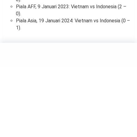
Piala AFF, 9 Januari 2023: Vietnam vs Indonesia (2 –
0).
Piala Asia, 19 Januari 2024: Vietnam vs Indonesia (0 –
1).
FOOTBALL
Asal Usul Julukan Neverkusen
yang Melekat di Klub Jerman
Bayer Leverkusen
by
Sandiyu Nuryono